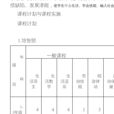
偿缺陷、发展潜能，
使学生
学会
生活、学会技能、融入社
课程计划与课程实施
课程计划
1.
培智部
一般课程
年
级
生
生
生
劳
唱
科
活语
活数
活适
动技
游律
动
目
文
学
应
能
动
健
1-
4
4
4
1
3
3
年级