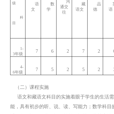
沟
级
语
数
藏
品
通交
文
学
语文
德
语
往
科
目
1-
7
6
2
7
2
3
年级
4-
7
5
2
5
2
6
年级
（二）课程实施
语文和藏语文科目的实施着眼于学生的生活需
能，具有初步的听、说、读、写能力；数学科目