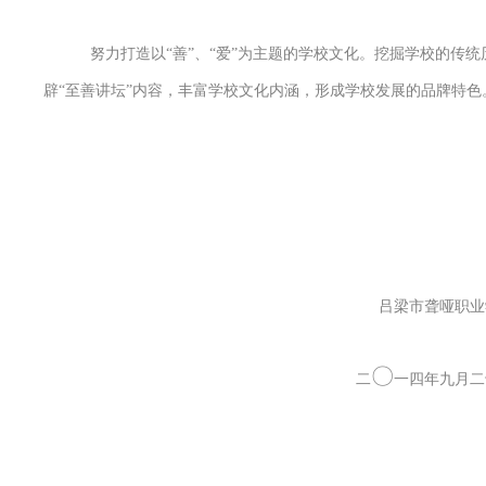
努力打造以“善”、“爱”为主题的学校文化。挖掘学校的传统
辟“至善讲坛”内容，丰富学校文化内涵，形成学校发展的品牌特色
吕梁市聋哑职业
〇
二
一四年九月二